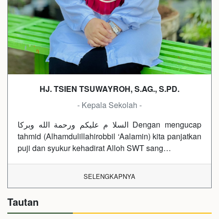
HJ. TSIEN TSUWAYROH, S.AG., S.PD.
- Kepala Sekolah -
السلا م عليكم ورحمة الله وبركا Dengan mengucap
tahmid (Alhamdulillahirobbil ‘Aalamin) kita panjatkan
puji dan syukur kehadirat Alloh SWT sang…
SELENGKAPNYA
Tautan